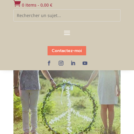

0 Items
-
0,00
€
Accueil
/ Produits identifiés “parler à son patron”
parler à son patron
Voici le seul résultat
Contactez-moi