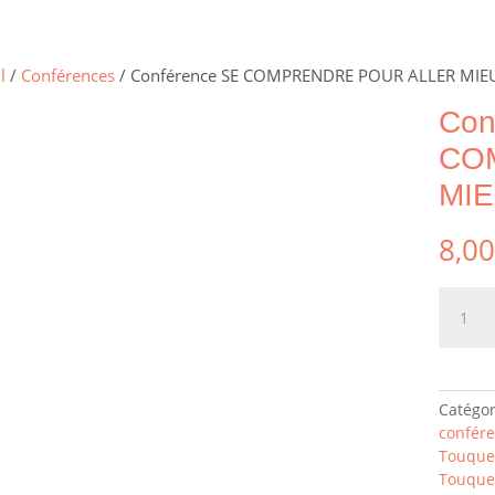
l
/
Conférences
/ Conférence SE COMPRENDRE POUR ALLER MIE
Con
CO
MIE
8,0
quantit
de
Confér
SE
COMPR
Catégor
POUR
confér
ALLER
Touque
MIEUX
Touque
EN