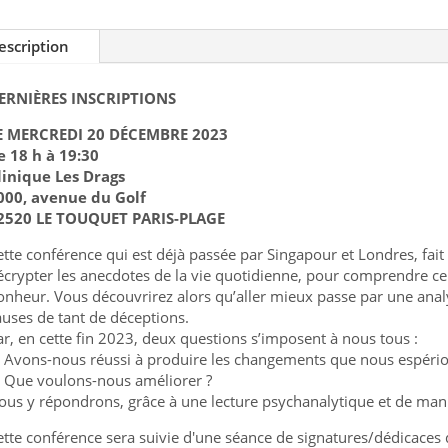
2024
escription
ERNIÈRES INSCRIPTIONS
E MERCREDI 20 DÉCEMBRE 2023
e 18 h à 19:30
linique Les Drags
000, avenue du Golf
2520 LE TOUQUET PARIS-PLAGE
ette conférence qui est déjà passée par Singapour et Londres, fait
écrypter les anecdotes de la vie quotidienne, pour comprendre ce 
onheur.
Vous découvrirez alors qu’aller mieux passe par une analy
auses de tant de déceptions.
ar, en cette fin 2023, deux questions s’imposent à nous tous :
. Avons-nous réussi à produire les changements que nous espério
. Que voulons-nous améliorer ?
ous y répondrons, grâce à une lecture psychanalytique et de mani
ette conférence sera suivie d'une séance de signatures/dédicaces 