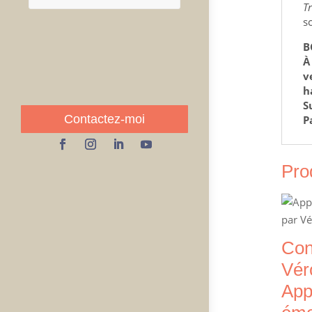
T
s
B
À
v
h
S
Contactez-moi
P
Pro
Con
Vér
App