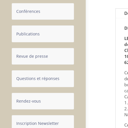
Conférences
D
D
Publications
L
d
C
Revue de presse
1
6
C
d
Questions et réponses
b
c
C
Rendez-vous
1
2
N
Inscription Newsletter
C