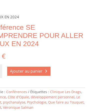
UX EN 2024
férence SE
MPRENDRE POUR ALLER
UX EN 2024
0
€
é
Ajouter au panier
ence
ENDRE
ie :
Conférences
Étiquettes :
Clinique Les Drags
,
ence
,
Côte d'Opale
,
développement personnel
,
Le
t
,
psychanalyse
,
Psychologie
,
Que faire au Touquet
,
t
,
Véronique Salman