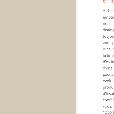
émo
À chaq
émotio
nous s
distin
toujou
vous p
Ainsi,
la tim
d’esti
d’une 
passiv
évolu
produc
d'insa
confér
vous.
12,00