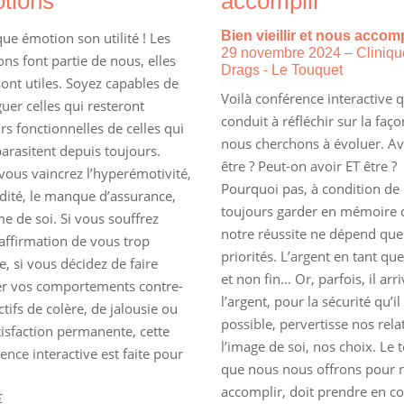
tions
accomplir
Bien vieillir et nous accomp
ue émotion son utilité ! Les
29 novembre 2024 – Cliniqu
ns font partie de nous, elles
Drags - Le Touquet
ont utiles. Soyez capables de
Voilà conférence interactive 
guer celles qui resteront
conduit à réfléchir sur la faç
rs fonctionnelles de celles qui
nous cherchons à évoluer. Av
arasitent depuis toujours.
être ? Peut-on avoir ET être ?
 vous vaincrez l’hyperémotivité,
Pourquoi pas, à condition de
idité, le manque d’assurance,
toujours garder en mémoire 
me de soi. Si vous souffrez
notre réussite ne dépend que
affirmation de vous trop
priorités. L’argent en tant q
e, si vous décidez de faire
et non fin… Or, parfois, il arr
er vos comportements contre-
l’argent, pour la sécurité qu’i
tifs de colère, de jalousie ou
possible, pervertisse nos rela
tisfaction permanente, cette
l’image de soi, nos choix. Le 
ence interactive est faite pour
que nous nous offrons pour 
accomplir, doit prendre en c
€