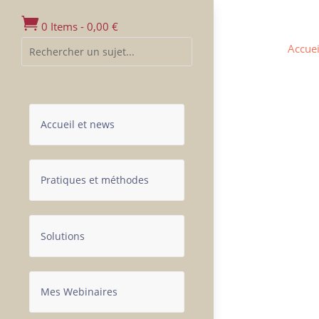

0 Items
-
0,00
€
Accuei
Accueil et news
Pratiques et méthodes
Solutions
Mes Webinaires