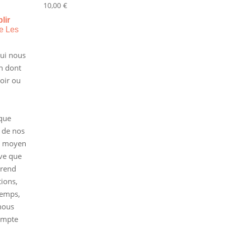
10,00
€
lir
e Les
qui nous
on dont
oir ou
que
 de nos
ue moyen
ive que
l rend
tions,
temps,
nous
ompte